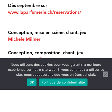
Dès septembre sur
www.laparfumerie.ch/reservations/
Conception, mise en scène, chant, jeu
Michele Millner
Conception, composition, chant, jeu
Meret Mohr
Millner
Nous utilisons des cookies pour vous garantir la meilleure
expérience sur notre site web. Si vous continuez à utiliser ce
Conception, saxophones, quenas,
site, nous supposerons que vous en êtes satisfait.
composition, arrangement
OK
Politique de confidentialité
Yves Cerf
Collaboration artistique
Florent Bresson