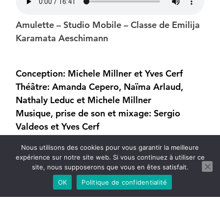
Amulette – Studio Mobile – Classe de Emilija
Karamata Aeschimann
Conception: Michele Millner et Yves Cerf
Théâtre: Amanda Cepero, Naïma Arlaud,
Nathaly Leduc et Michele Millner
Musique, prise de son et mixage: Sergio
Valdeos et Yves Cerf
Production: Théâtre Spirale – Souad von
Nous utilisons des cookies pour vous garantir la meilleure
Allmen
expérience sur notre site web. Si vous continuez à utiliser ce
Soutien: Fond Vivre Ensemble et École &
site, nous supposerons que vous en êtes satisfait.
Culture
OK
Politique de confidentialité
Voir toutes les informations sur le spectacle
Amulette ici