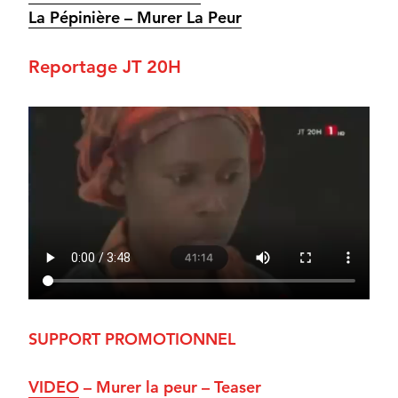
La Pépinière – Murer La Peur
Reportage JT 20H
SUPPORT PROMOTIONNEL
VIDEO
– Murer la peur – Teaser