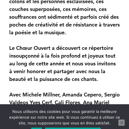
colons et les
personnes esclavisées, ces
couches superposées, ces mémoires, ces
souffrances ont sédimenté et parfois créé des
poches de créativité et de résistance à travers
la poésie et la musique.
Le Chœur Ouvert a découvert ce répertoire
insoupçonné à la fois profond et joyeux tout
au long de cette année et nous vous invitons
à venir honorer et partager avec nous la
beauté et la puissance de ces chants.
Avec Michele Millner, Amanda Cepero, Sergio
Valdeos Yves Cerf, Cali Flores, Ana Mariel
García León, Fulvia Torricelli, Pablo Agudo
Nous utilisons des cookies pour vous garantir la meilleure
López, Nelson Rojas et les choristes du
expérience sur notre site web. Si vous continuez à utiliser ce
site, nous supposerons que vous en êtes satisfait.
Chœur Ouvert.